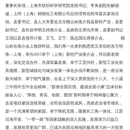
董事长朱强，上海市纺织科学研究院党组书记、常务副院长解德
诚，上纬（上海）精细化工有限公司总经理简伯然等嘉宾参加活
动。县委书记、县人大常委会主任顾云岭推介我县新特产业，县委
副书记、县长徐华明主持推介会，县政协主席仇学善，县委副书记
王强以及县领导计俊、王飞、王宁、陈志国出席推介会。 顾
云岭在推介会上致辞时说，我们再一次来到熟悉而又亲切的东方明
珠―上海，举办2015阜宁（上海）新特产业推介会，拜访新老朋
友，深化交流合作，共谋双赢发展。阜宁工贸兴旺，新型工业化初
具规模，新型城镇化与城乡发展一体化步伐不断加快，是一座沿海
新兴城市。阜宁朝气蓬勃，全县上下深入贯彻党的十八大、十八届
三中四中五中全会精神，“跻身全国百强、建成全面小康”总体目标
振奋人心，“厚德、务实、创新、图强”新时期阜宁精神凝心聚力，
全县项目建设连续突破，全民创业蔚然成风，高效农业省市领先，
是一个充满希望的家园。阜宁商机无限，随着长三角一体化、江苏
沿海开发、“一带一路”等国家战略的深入实施，发展潜力日益凸
显，发展前景更加广阔，已成为东部沿海地区极具潜力的一方投资