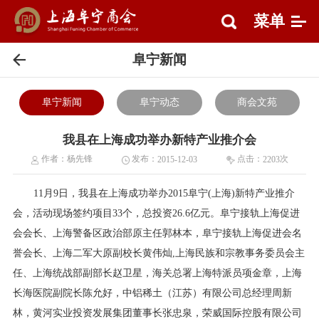
菜单
阜宁新闻
阜宁新闻
阜宁动态
商会文苑
我县在上海成功举办新特产业推介会
作者：
杨先锋
发布：
点击：
次
2015-12-03
2203
11月9日，我县在上海成功举办2015阜宁(上海)新特产业推介
会，活动现场签约项目33个，总投资26.6亿元。阜宁接轨上海促进
会会长、上海警备区政治部原主任郭林本，阜宁接轨上海促进会名
誉会长、上海二军大原副校长黄伟灿,上海民族和宗教事务委员会主
任、上海统战部副部长赵卫星，海关总署上海特派员项金章，上海
长海医院副院长陈允好，中铝稀土（江苏）有限公司总经理周新
林，黄河实业投资发展集团董事长张忠泉，荣威国际控股有限公司