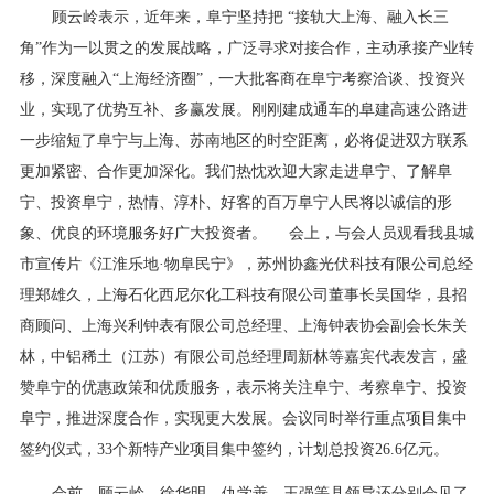
顾云岭表示，近年来，阜宁坚持把 “接轨大上海、融入长三
角”作为一以贯之的发展战略，广泛寻求对接合作，主动承接产业转
移，深度融入“上海经济圈”，一大批客商在阜宁考察洽谈、投资兴
业，实现了优势互补、多赢发展。刚刚建成通车的阜建高速公路进
一步缩短了阜宁与上海、苏南地区的时空距离，必将促进双方联系
更加紧密、合作更加深化。我们热忱欢迎大家走进阜宁、了解阜
宁、投资阜宁，热情、淳朴、好客的百万阜宁人民将以诚信的形
象、优良的环境服务好广大投资者。 会上，与会人员观看我县城
市宣传片《江淮乐地·物阜民宁》，苏州协鑫光伏科技有限公司总经
理郑雄久，上海石化西尼尔化工科技有限公司董事长吴国华，县招
商顾问、上海兴利钟表有限公司总经理、上海钟表协会副会长朱关
林，中铝稀土（江苏）有限公司总经理周新林等嘉宾代表发言，盛
赞阜宁的优惠政策和优质服务，表示将关注阜宁、考察阜宁、投资
阜宁，推进深度合作，实现更大发展。会议同时举行重点项目集中
签约仪式，33个新特产业项目集中签约，计划总投资26.6亿元。
会前，顾云岭、徐华明、仇学善、王强等县领导还分别会见了